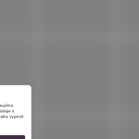
aujíma.
údaje o
lebo vypnúť.