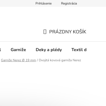
Prihlásenie
Registrácia
PRÁZDNY KOŠÍK
NÁKUPNÝ
KOŠÍK
l
Garniže
Deky a plédy
Textil do spálne
Garniže Nerez Ø 19 mm
/
Dvojitá kovová garniža Nerez