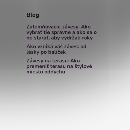
Blog
Zatemňovacie závesy: Ako
vybrať tie správne a ako sa o
ne starať, aby vydržali roky
Ako vzniká váš záves: od
lásky po balíček
Závesy na terasu: Ako
premeniť terasu na štýlové
miesto oddychu