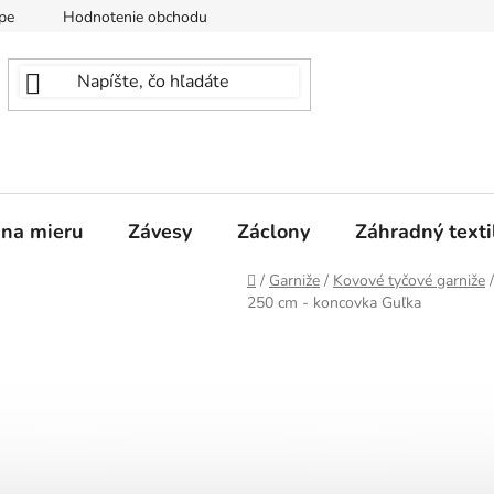
pe
Hodnotenie obchodu
 na mieru
Závesy
Záclony
Záhradný texti
Domov
/
Garniže
/
Kovové tyčové garniže
/
250 cm - koncovka Guľka