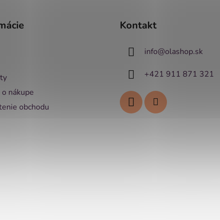
mácie
Kontakt
info
@
olashop.sk
+421 911 871 321
ty
 o nákupe
enie obchodu