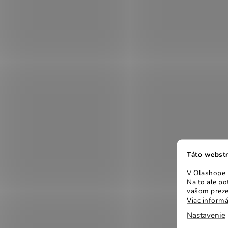
Táto webstr
V Olashope r
Na to ale p
vašom preze
Viac informá
Nastavenie