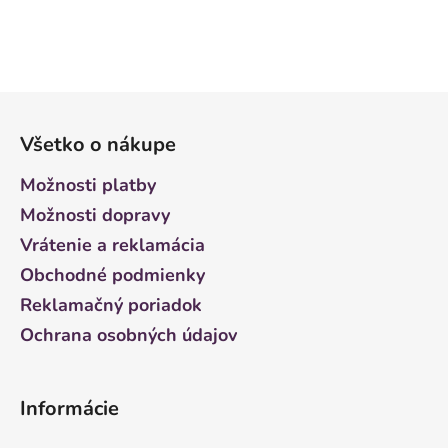
Z
á
Všetko o nákupe
p
ä
Možnosti platby
t
Možnosti dopravy
i
Vrátenie a reklamácia
e
Obchodné podmienky
Reklamačný poriadok
Ochrana osobných údajov
Informácie