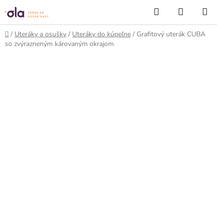
Prejsť
Hľadať
NÁKUP
na
KOŠÍK
obsah
Domov
/
Uteráky a osušky
/
Uteráky do kúpeľne
/
Grafitový uterák CUBA
so zvýrazneným károvaným okrajom