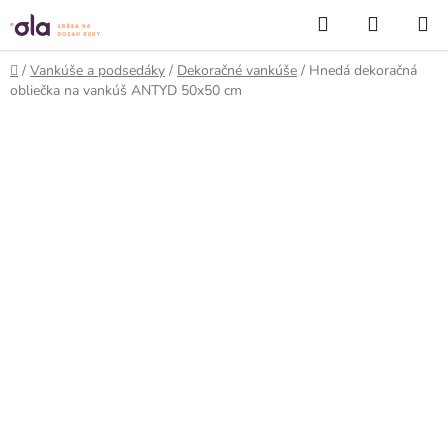
Prejsť
Hľadať
NÁKUP
na
KOŠÍK
obsah
Domov
/
Vankúše a podsedáky
/
Dekoračné vankúše
/
Hnedá dekoračná
obliečka na vankúš ANTYD 50x50 cm