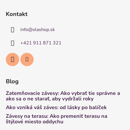
Kontakt
info
@
olashop.sk
+421 911 871 321
Blog
Zatemňovacie závesy: Ako vybrať tie správne a
ako sa o ne starať, aby vydržali roky
Ako vzniká váš záves: od lásky po balíček
Závesy na terasu: Ako premeniť terasu na
štýlové miesto oddychu