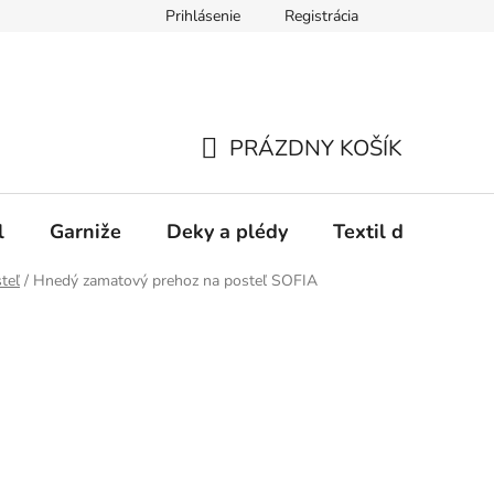
Prihlásenie
Registrácia
PRÁZDNY KOŠÍK
NÁKUPNÝ
KOŠÍK
l
Garniže
Deky a plédy
Textil do spálne
teľ
/
Hnedý zamatový prehoz na posteľ SOFIA