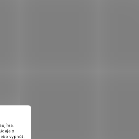
aujíma.
údaje o
lebo vypnúť.