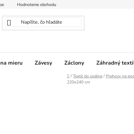
pe
Hodnotenie obchodu
 na mieru
Závesy
Záclony
Záhradný texti
Domov
/
Textil do spálne
/
Prehozy na pos
220x240 cm