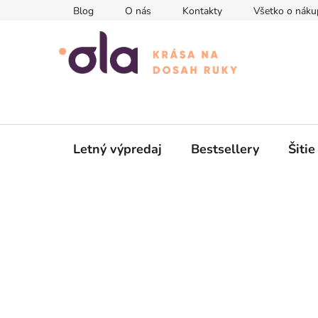
Prejsť
Blog
O nás
Kontakty
Všetko o náku
na
obsah
Letný výpredaj
Bestsellery
Šitie