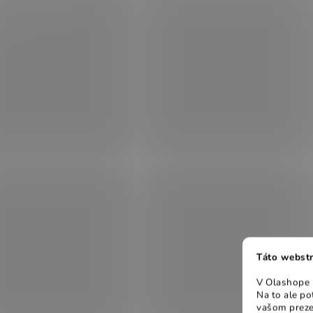
Táto webstr
V Olashope r
Na to ale p
vašom preze