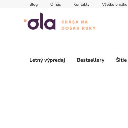
Prejsť
Blog
O nás
Kontakty
Všetko o náku
na
obsah
Letný výpredaj
Bestsellery
Šitie