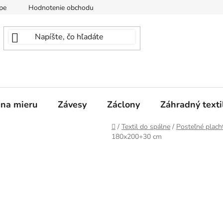
pe
Hodnotenie obchodu
 na mieru
Závesy
Záclony
Záhradný texti
Domov
/
Textil do spálne
/
Posteľné plach
180x200+30 cm