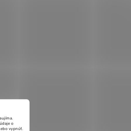
aujíma.
údaje o
lebo vypnúť.