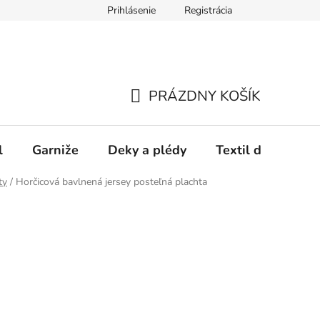
Prihlásenie
Registrácia
PRÁZDNY KOŠÍK
NÁKUPNÝ
KOŠÍK
l
Garniže
Deky a plédy
Textil do spálne
ty
/
Horčicová bavlnená jersey posteľná plachta