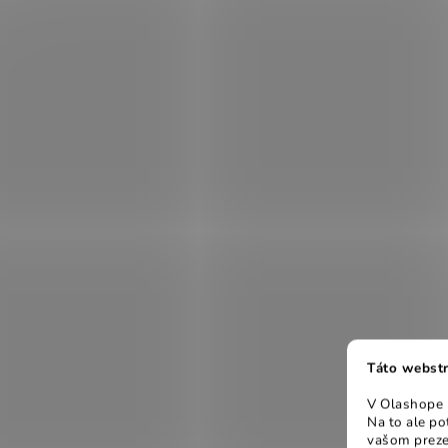
Táto webstr
V Olashope r
Na to ale p
vašom preze