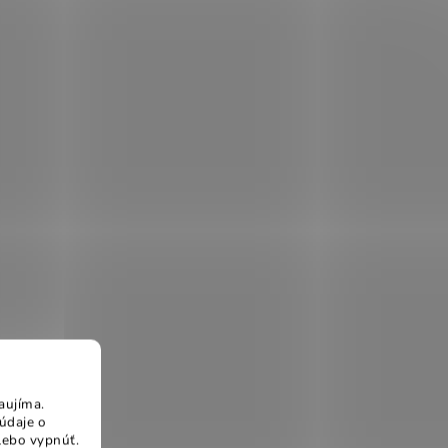
aujíma.
údaje o
lebo vypnúť.