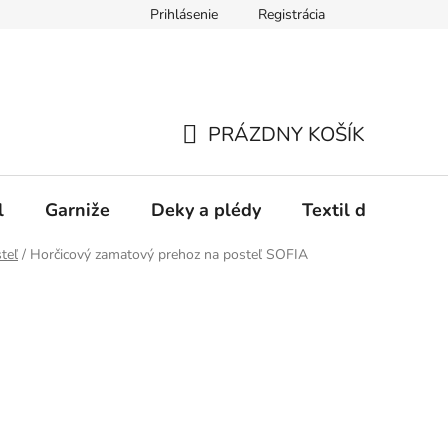
Prihlásenie
Registrácia
PRÁZDNY KOŠÍK
NÁKUPNÝ
KOŠÍK
l
Garniže
Deky a plédy
Textil do spálne
teľ
/
Horčicový zamatový prehoz na posteľ SOFIA