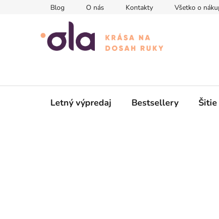
Prejsť
Blog
O nás
Kontakty
Všetko o náku
na
obsah
Letný výpredaj
Bestsellery
Šitie