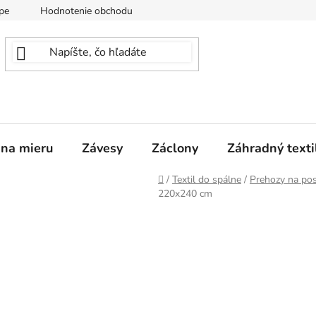
pe
Hodnotenie obchodu
 na mieru
Závesy
Záclony
Záhradný texti
Domov
/
Textil do spálne
/
Prehozy na pos
220x240 cm