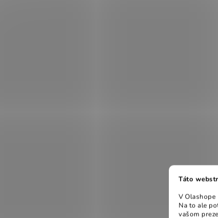
Táto webstr
V Olashope r
Na to ale p
vašom preze