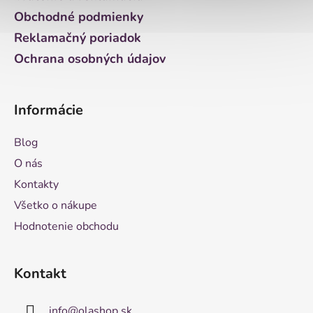
e
Obchodné podmienky
Reklamačný poriadok
Ochrana osobných údajov
Informácie
Blog
O nás
Kontakty
Všetko o nákupe
Hodnotenie obchodu
Kontakt
info
@
olashop.sk