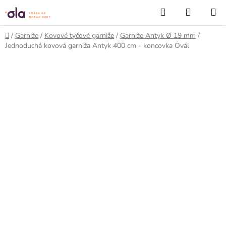
Prejsť
Hľadať
NÁKUP
na
KOŠÍK
obsah
Domov
/
Garniže
/
Kovové tyčové garniže
/
Garniže Antyk Ø 19 mm
/
Jednoduchá kovová garniža Antyk 400 cm - koncovka Ovál