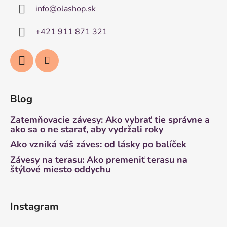
info
@
olashop.sk
+421 911 871 321
Blog
Zatemňovacie závesy: Ako vybrať tie správne a
ako sa o ne starať, aby vydržali roky
Ako vzniká váš záves: od lásky po balíček
Závesy na terasu: Ako premeniť terasu na
štýlové miesto oddychu
Instagram