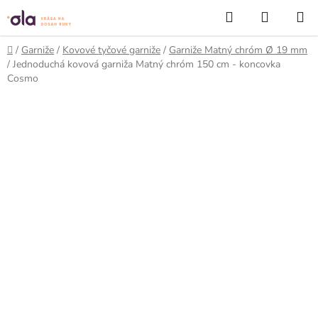
Prejsť
Hľadať
NÁKUP
na
KOŠÍK
obsah
Domov
/
Garniže
/
Kovové tyčové garniže
/
Garniže Matný chróm Ø 19 mm
/
Jednoduchá kovová garniža Matný chróm 150 cm - koncovka
Cosmo