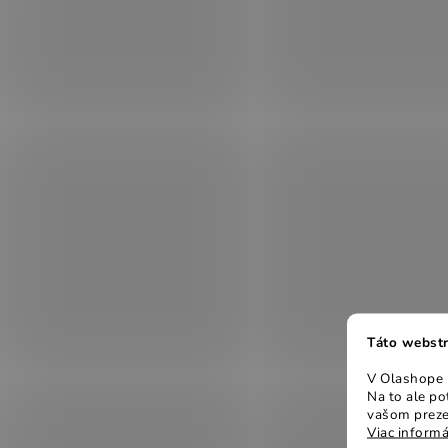
Táto webstr
V Olashope r
Na to ale p
vašom preze
Viac informá