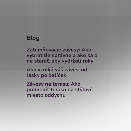
Blog
Zatemňovacie závesy: Ako
vybrať tie správne a ako sa o
ne starať, aby vydržali roky
Ako vzniká váš záves: od
lásky po balíček
Závesy na terasu: Ako
premeniť terasu na štýlové
miesto oddychu