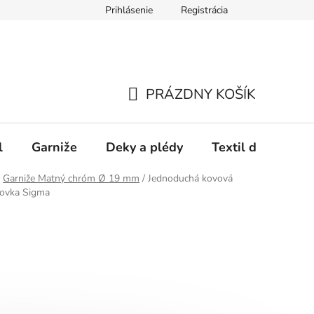
Prihlásenie
Registrácia
PRÁZDNY KOŠÍK
NÁKUPNÝ
KOŠÍK
l
Garniže
Deky a plédy
Textil do spálne
Garniže Matný chróm Ø 19 mm
/
Jednoduchá kovová
covka Sigma