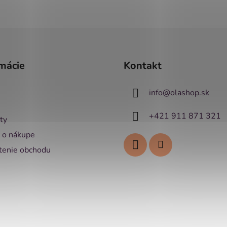
mácie
Kontakt
info
@
olashop.sk
+421 911 871 321
ty
 o nákupe
enie obchodu