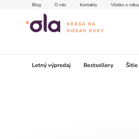
Prejsť
Blog
O nás
Kontakty
Všetko o náku
na
obsah
Letný výpredaj
Bestsellery
Šitie