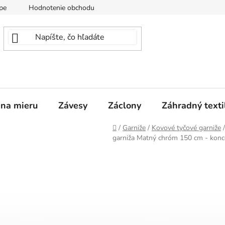
pe
Hodnotenie obchodu
 na mieru
Závesy
Záclony
Záhradný texti
Domov
/
Garniže
/
Kovové tyčové garniže
/
garniža Matný chróm 150 cm - kon