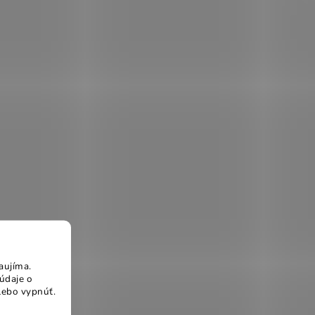
aujíma.
údaje o
lebo vypnúť.