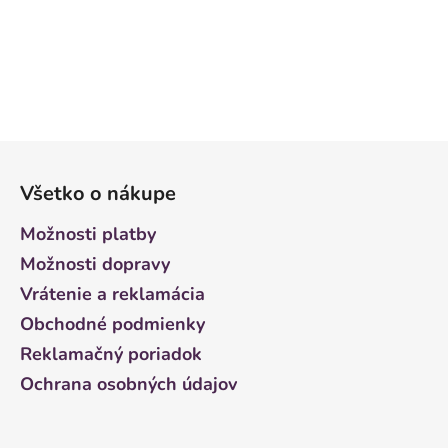
Z
á
Všetko o nákupe
p
ä
Možnosti platby
t
Možnosti dopravy
i
Vrátenie a reklamácia
e
Obchodné podmienky
Reklamačný poriadok
Ochrana osobných údajov