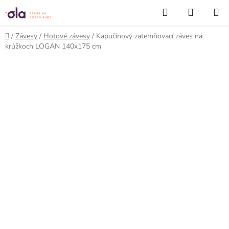
Prejsť
Hľadať
NÁKUP
na
KOŠÍK
obsah
Domov
/
Závesy
/
Hotové závesy
/
Kapučínový zatemňovací záves na
krúžkoch LOGAN 140x175 cm