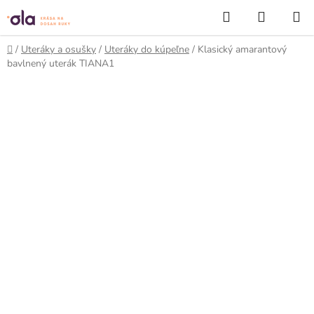
Prejsť
Hľadať
NÁKUP
na
KOŠÍK
obsah
Domov
/
Uteráky a osušky
/
Uteráky do kúpeľne
/
Klasický amarantový
bavlnený uterák TIANA1