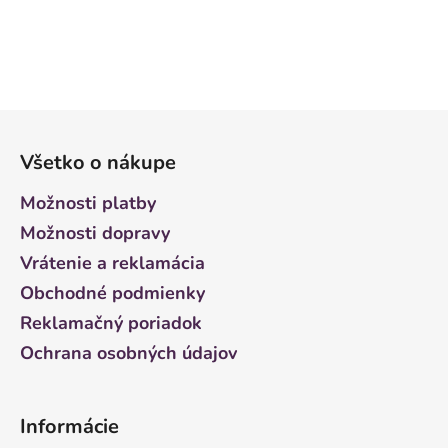
Z
á
Všetko o nákupe
p
ä
Možnosti platby
t
Možnosti dopravy
i
Vrátenie a reklamácia
e
Obchodné podmienky
Reklamačný poriadok
Ochrana osobných údajov
Informácie