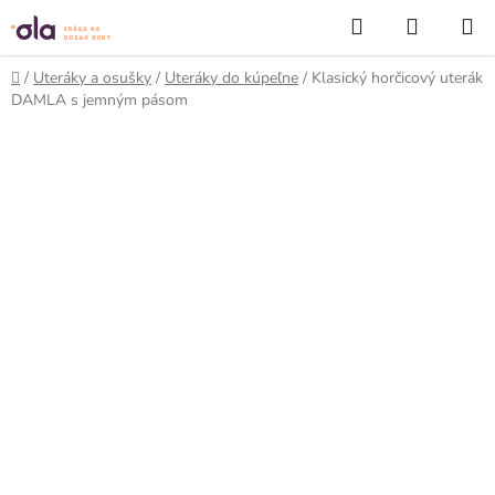
Prejsť
Hľadať
NÁKUP
na
KOŠÍK
obsah
Domov
/
Uteráky a osušky
/
Uteráky do kúpeľne
/
Klasický horčicový uterák
DAMLA s jemným pásom