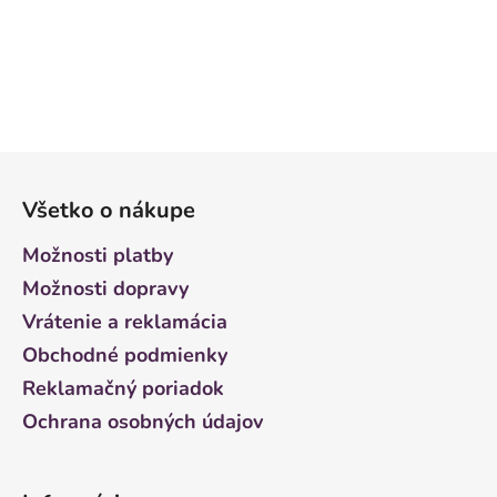
Z
á
Všetko o nákupe
p
ä
Možnosti platby
t
Možnosti dopravy
i
Vrátenie a reklamácia
e
Obchodné podmienky
Reklamačný poriadok
Ochrana osobných údajov