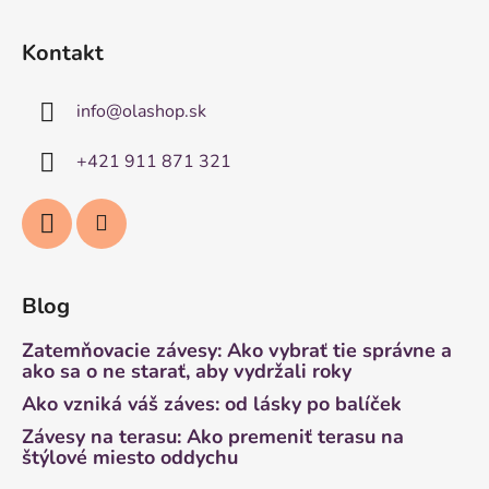
Kontakt
info
@
olashop.sk
+421 911 871 321
Blog
Zatemňovacie závesy: Ako vybrať tie správne a
ako sa o ne starať, aby vydržali roky
Ako vzniká váš záves: od lásky po balíček
Závesy na terasu: Ako premeniť terasu na
štýlové miesto oddychu