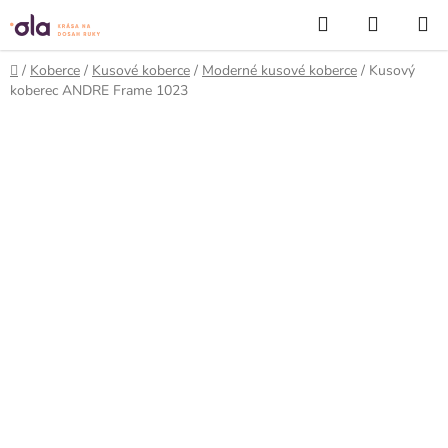
Prejsť
Hľadať
NÁKUP
na
KOŠÍK
obsah
Domov
/
Koberce
/
Kusové koberce
/
Moderné kusové koberce
/
Kusový
koberec ANDRE Frame 1023