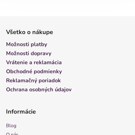
Z
á
Všetko o nákupe
p
ä
Možnosti platby
t
Možnosti dopravy
i
Vrátenie a reklamácia
e
Obchodné podmienky
Reklamačný poriadok
Ochrana osobných údajov
Informácie
Blog
O nás