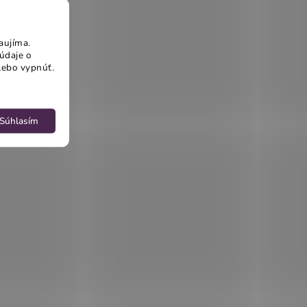
aujíma.
údaje o
lebo vypnúť.
Súhlasím