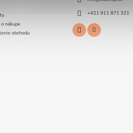
+421 911 871 321
ty
 o nákupe
enie obchodu