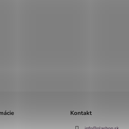
mácie
Kontakt
info
@
olashop.sk