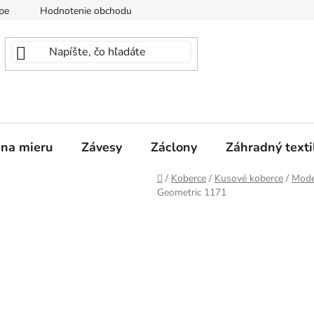
pe
Hodnotenie obchodu
 na mieru
Závesy
Záclony
Záhradný texti
Domov
/
Koberce
/
Kusové koberce
/
Mode
Geometric 1171