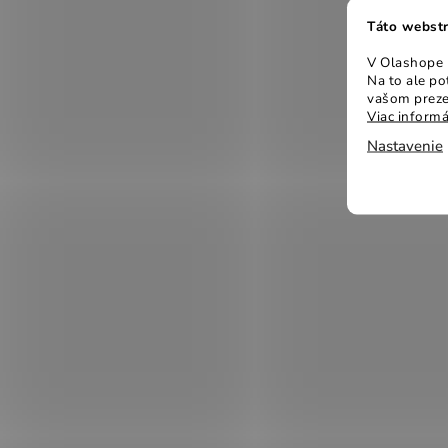
Táto webstr
V Olashope r
Na to ale p
vašom preze
Viac informá
Nastavenie