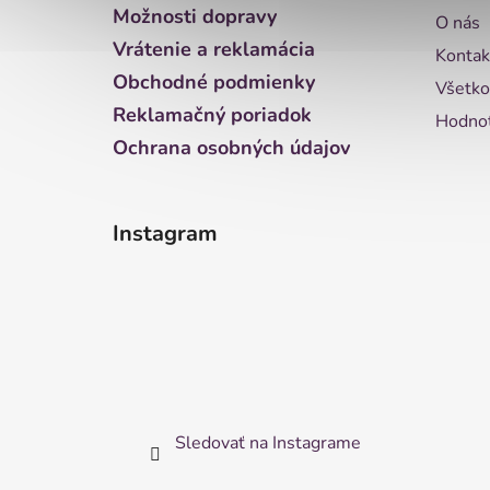
t
Možnosti dopravy
O nás
i
Vrátenie a reklamácia
Kontak
e
Obchodné podmienky
Všetko
Reklamačný poriadok
Hodnot
Ochrana osobných údajov
Instagram
Sledovať na Instagrame