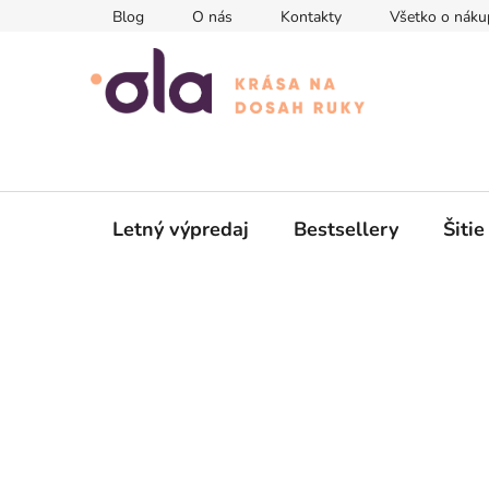
Prejsť
Blog
O nás
Kontakty
Všetko o náku
na
obsah
Letný výpredaj
Bestsellery
Šitie