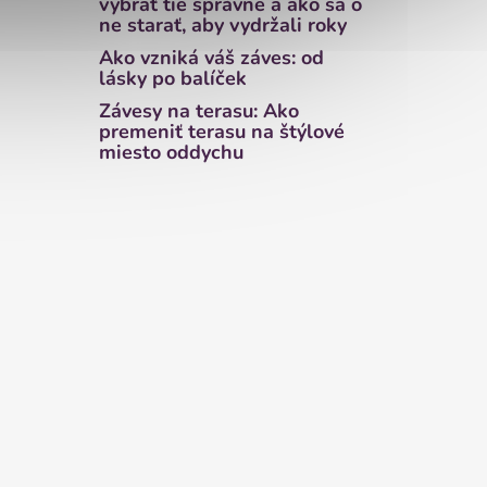
vybrať tie správne a ako sa o
ne starať, aby vydržali roky
Ako vzniká váš záves: od
lásky po balíček
Závesy na terasu: Ako
premeniť terasu na štýlové
miesto oddychu