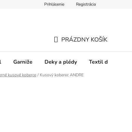
Prihlásenie
Registrácia
PRÁZDNY KOŠÍK
NÁKUPNÝ
KOŠÍK
l
Garniže
Deky a plédy
Textil do spálne
rné kusové koberce
/
Kusový koberec ANDRE