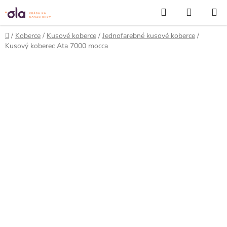
Prejsť
Hľadať
NÁKUP
na
KOŠÍK
obsah
Domov
/
Koberce
/
Kusové koberce
/
Jednofarebné kusové koberce
/
Kusový koberec Ata 7000 mocca