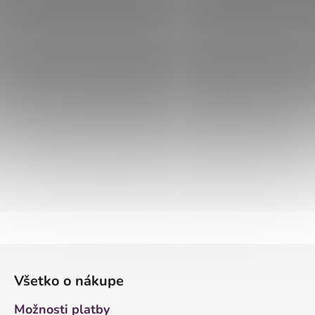
Z
á
Všetko o nákupe
p
ä
Možnosti platby