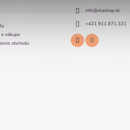
info
@
olashop.sk
+421 911 871 321
ty
 o nákupe
enie obchodu