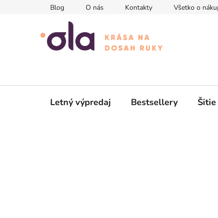
Prejsť
Blog
O nás
Kontakty
Všetko o náku
na
obsah
Letný výpredaj
Bestsellery
Šitie