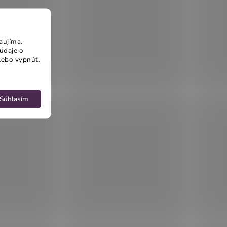
aujíma.
údaje o
lebo vypnúť.
Súhlasím