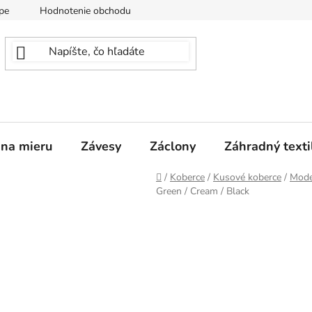
pe
Hodnotenie obchodu
 na mieru
Závesy
Záclony
Záhradný texti
Domov
/
Koberce
/
Kusové koberce
/
Mode
Green / Cream / Black