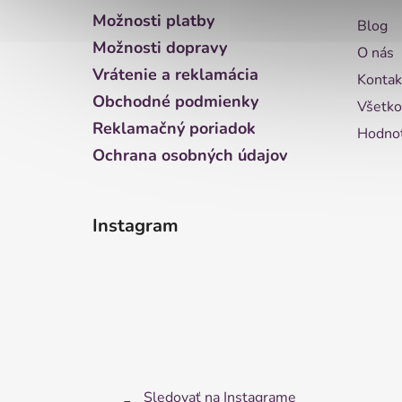
ä
Možnosti platby
Blog
t
Možnosti dopravy
O nás
i
Vrátenie a reklamácia
Kontak
e
Obchodné podmienky
Všetko
Reklamačný poriadok
Hodnot
Ochrana osobných údajov
Instagram
Sledovať na Instagrame