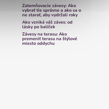
Zatemňovacie závesy: Ako
vybrať tie správne a ako sa o
ne starať, aby vydržali roky
Ako vzniká váš záves: od
lásky po balíček
Závesy na terasu: Ako
premeniť terasu na štýlové
miesto oddychu