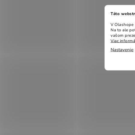
Táto webstr
V Olashope r
Na to ale p
vašom preze
Viac informá
Nastavenie