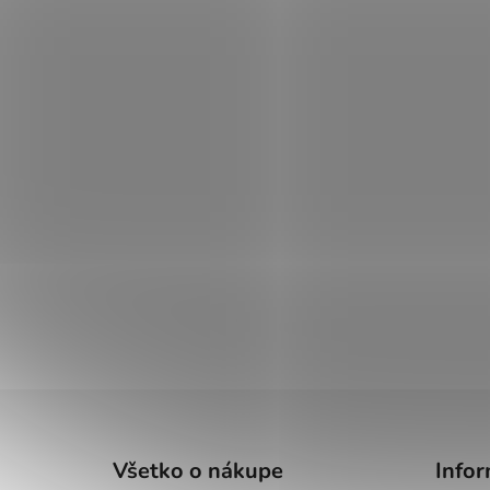
Z
á
Všetko o nákupe
Infor
p