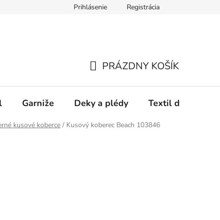
Prihlásenie
Registrácia
PRÁZDNY KOŠÍK
NÁKUPNÝ
KOŠÍK
l
Garniže
Deky a plédy
Textil do spálne
rné kusové koberce
/
Kusový koberec Beach 103846