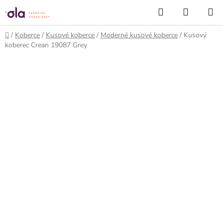
Prejsť
Hľadať
NÁKUP
na
KOŠÍK
obsah
Domov
/
Koberce
/
Kusové koberce
/
Moderné kusové koberce
/
Kusový
koberec Crean 19087 Grey