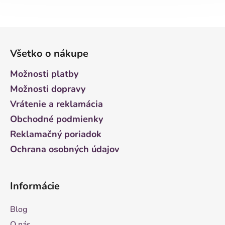
Z
á
Všetko o nákupe
p
ä
Možnosti platby
t
Možnosti dopravy
i
Vrátenie a reklamácia
e
Obchodné podmienky
Reklamačný poriadok
Ochrana osobných údajov
Informácie
Blog
O nás