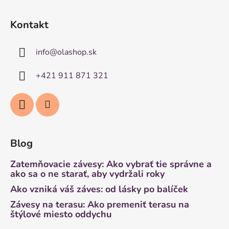
Kontakt
info
@
olashop.sk
+421 911 871 321
Blog
Zatemňovacie závesy: Ako vybrať tie správne a
ako sa o ne starať, aby vydržali roky
Ako vzniká váš záves: od lásky po balíček
Závesy na terasu: Ako premeniť terasu na
štýlové miesto oddychu