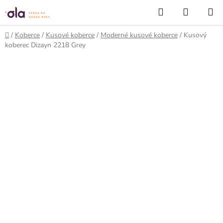
Prejsť
Hľadať
NÁKUP
na
KOŠÍK
obsah
Domov
/
Koberce
/
Kusové koberce
/
Moderné kusové koberce
/
Kusový
koberec Dizayn 2218 Grey