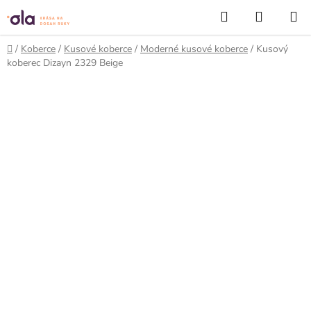
Prejsť
Hľadať
NÁKUP
na
KOŠÍK
obsah
Domov
/
Koberce
/
Kusové koberce
/
Moderné kusové koberce
/
Kusový
koberec Dizayn 2329 Beige