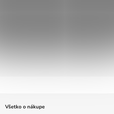
Z
á
Všetko o nákupe
p