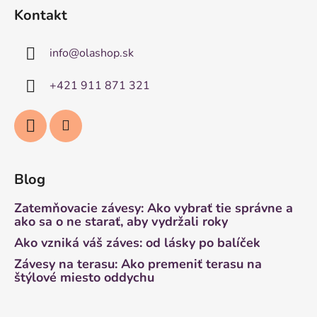
Kontakt
info
@
olashop.sk
+421 911 871 321
Blog
Zatemňovacie závesy: Ako vybrať tie správne a
ako sa o ne starať, aby vydržali roky
Ako vzniká váš záves: od lásky po balíček
Závesy na terasu: Ako premeniť terasu na
štýlové miesto oddychu