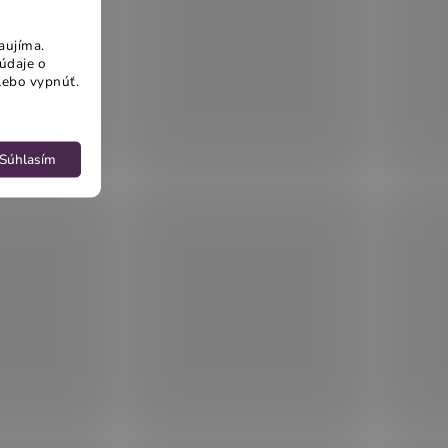
aujíma.
údaje o
lebo vypnúť.
Súhlasím