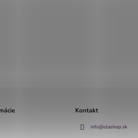
mácie
Kontakt
info
@
olashop.sk