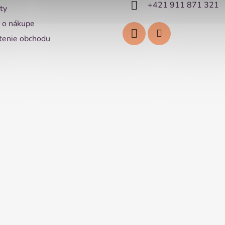
+421 911 871 321
ty
 o nákupe
enie obchodu