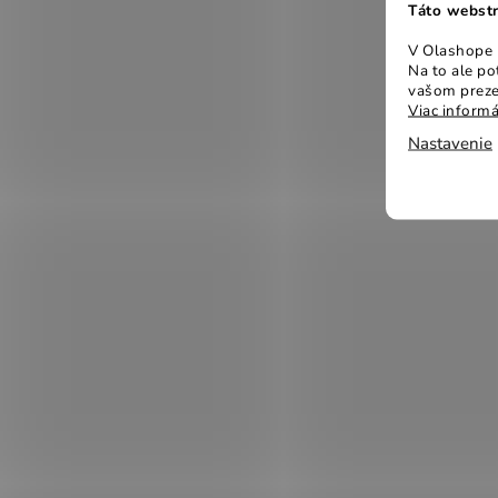
Táto webstr
V Olashope r
Na to ale p
vašom preze
Viac informá
Nastavenie