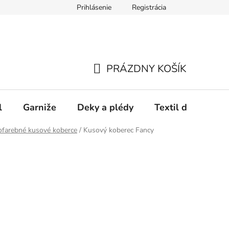
Prihlásenie
Registrácia
PRÁZDNY KOŠÍK
NÁKUPNÝ
KOŠÍK
l
Garniže
Deky a plédy
Textil do spálne
ofarebné kusové koberce
/
Kusový koberec Fancy