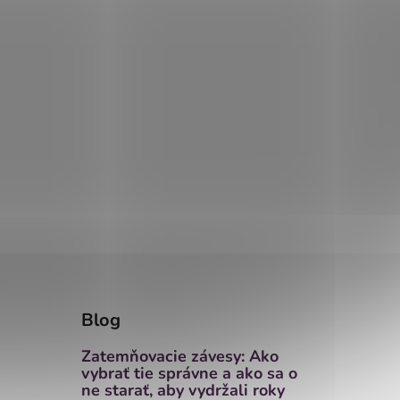
Blog
Zatemňovacie závesy: Ako
vybrať tie správne a ako sa o
ne starať, aby vydržali roky