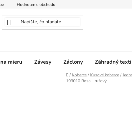
pe
Hodnotenie obchodu
 na mieru
Závesy
Záclony
Záhradný texti
Domov
/
Koberce
/
Kusové koberce
/
Jedn
103010 Rosa - ružový