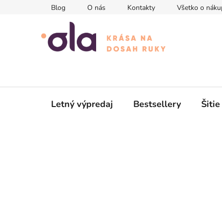
Prejsť
Blog
O nás
Kontakty
Všetko o náku
na
obsah
Letný výpredaj
Bestsellery
Šitie