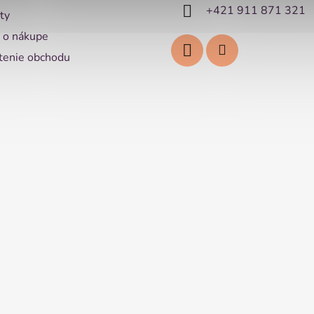
+421 911 871 321
ty
 o nákupe
enie obchodu