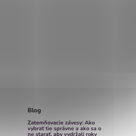
Blog
Zatemňovacie závesy: Ako
vybrať tie správne a ako sa o
ne starať, aby vydržali roky