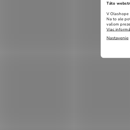
Táto webstr
V Olashope r
Na to ale p
vašom preze
Viac informá
Nastavenie