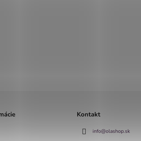
mácie
Kontakt
info
@
olashop.sk