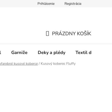
Prihlásenie
Registrácia
PRÁZDNY KOŠÍK
NÁKUPNÝ
KOŠÍK
l
Garniže
Deky a plédy
Textil do spálne
ofarebné kusové koberce
/
Kusový koberec Fluffy