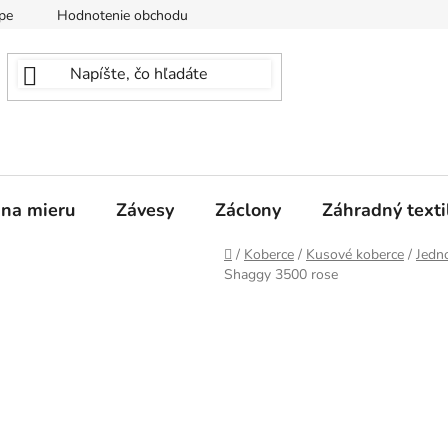
pe
Hodnotenie obchodu
 na mieru
Závesy
Záclony
Záhradný texti
Domov
/
Koberce
/
Kusové koberce
/
Jedn
Shaggy 3500 rose