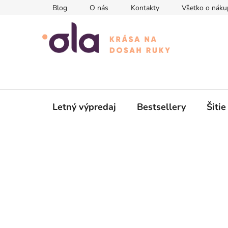
Prejsť
Blog
O nás
Kontakty
Všetko o náku
na
obsah
Letný výpredaj
Bestsellery
Šitie