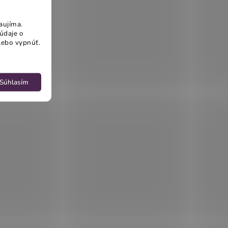
aujíma.
údaje o
lebo vypnúť.
Súhlasím