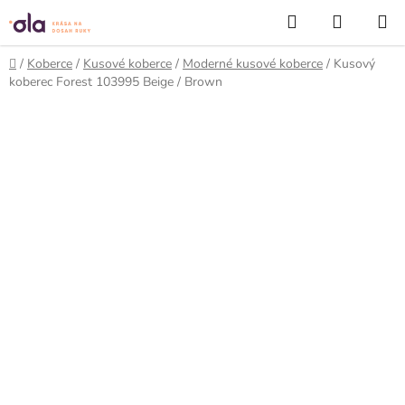
Prejsť
Hľadať
NÁKUP
na
KOŠÍK
obsah
Domov
/
Koberce
/
Kusové koberce
/
Moderné kusové koberce
/
Kusový
koberec Forest 103995 Beige / Brown