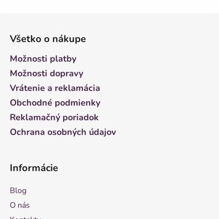
Z
á
Všetko o nákupe
p
ä
Možnosti platby
t
Možnosti dopravy
i
Vrátenie a reklamácia
e
Obchodné podmienky
Reklamačný poriadok
Ochrana osobných údajov
Informácie
Blog
O nás