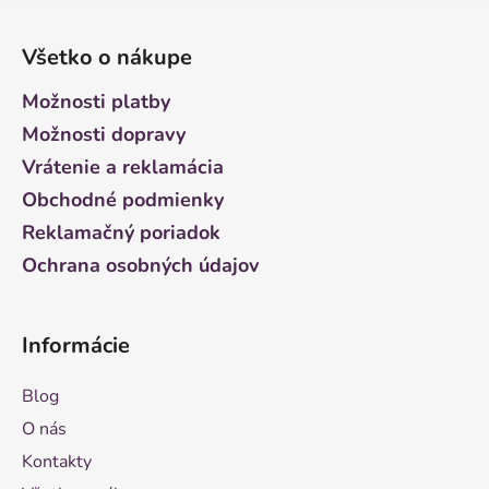
Z
á
Všetko o nákupe
p
ä
Možnosti platby
t
Možnosti dopravy
i
Vrátenie a reklamácia
e
Obchodné podmienky
Reklamačný poriadok
Ochrana osobných údajov
Informácie
Blog
O nás
Kontakty