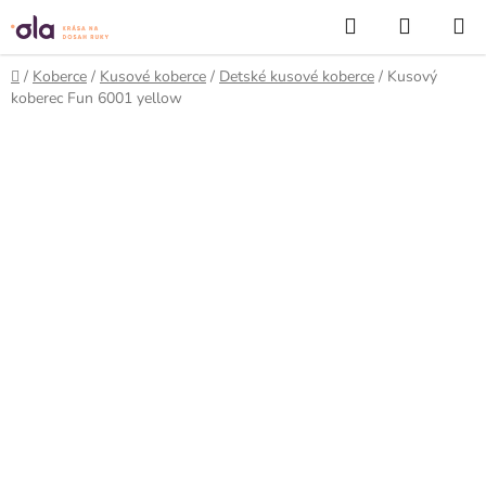
Prejsť
Hľadať
NÁKUP
na
KOŠÍK
obsah
Domov
/
Koberce
/
Kusové koberce
/
Detské kusové koberce
/
Kusový
koberec Fun 6001 yellow