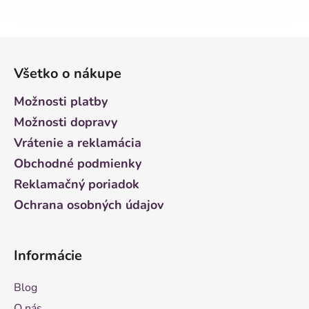
Z
á
Všetko o nákupe
p
ä
Možnosti platby
t
Možnosti dopravy
i
Vrátenie a reklamácia
e
Obchodné podmienky
Reklamačný poriadok
Ochrana osobných údajov
Informácie
Blog
O nás