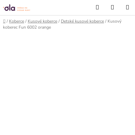
Prejsť
Hľadať
NÁKUP
na
KOŠÍK
obsah
Domov
/
Koberce
/
Kusové koberce
/
Detské kusové koberce
/
Kusový
koberec Fun 6002 orange