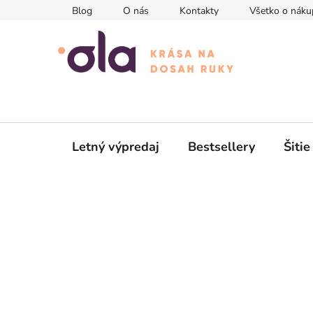
Prejsť
Blog
O nás
Kontakty
Všetko o náku
na
obsah
Letný výpredaj
Bestsellery
Šitie