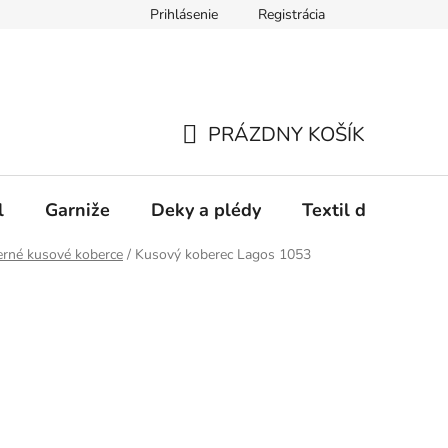
Prihlásenie
Registrácia
PRÁZDNY KOŠÍK
NÁKUPNÝ
KOŠÍK
l
Garniže
Deky a plédy
Textil do spálne
rné kusové koberce
/
Kusový koberec Lagos 1053