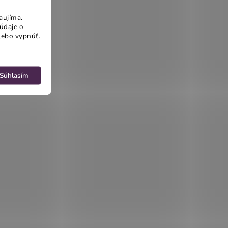
aujíma.
údaje o
lebo vypnúť.
Súhlasím