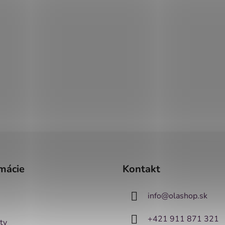
mácie
Kontakt
info
@
olashop.sk
+421 911 871 321
ty