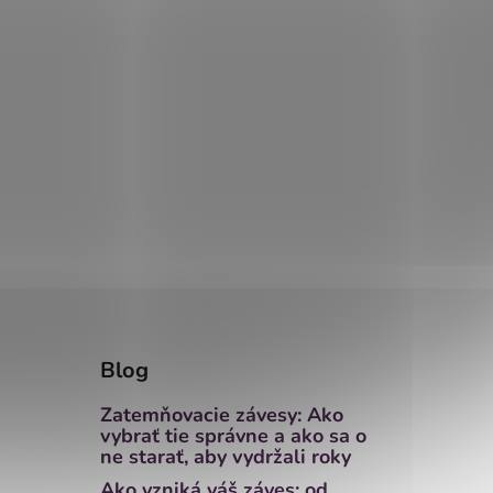
Blog
Zatemňovacie závesy: Ako
vybrať tie správne a ako sa o
ne starať, aby vydržali roky
Ako vzniká váš záves: od