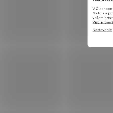
V Olashope r
Na to ale p
vašom preze
Viac informá
Nastavenie