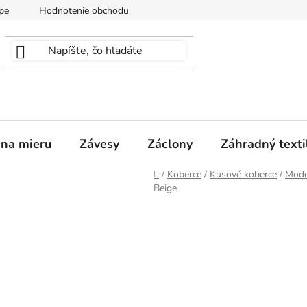
pe
Hodnotenie obchodu
 na mieru
Závesy
Záclony
Záhradný texti
Domov
/
Koberce
/
Kusové koberce
/
Mode
Beige