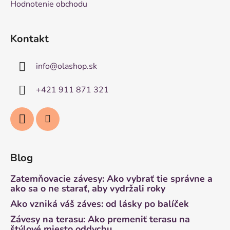
Hodnotenie obchodu
Kontakt
info
@
olashop.sk
+421 911 871 321
Blog
Zatemňovacie závesy: Ako vybrať tie správne a
ako sa o ne starať, aby vydržali roky
Ako vzniká váš záves: od lásky po balíček
Závesy na terasu: Ako premeniť terasu na
štýlové miesto oddychu