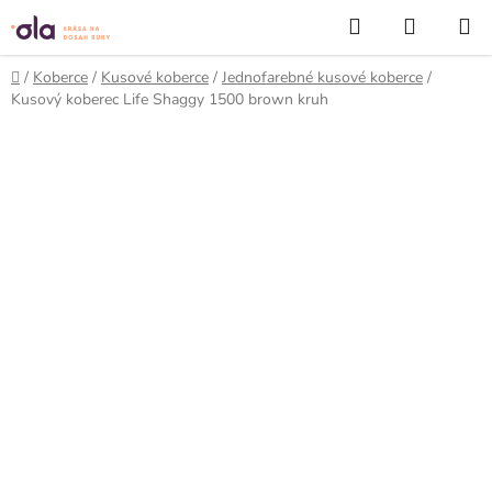
Prejsť
Hľadať
NÁKUP
na
KOŠÍK
obsah
Domov
/
Koberce
/
Kusové koberce
/
Jednofarebné kusové koberce
/
Kusový koberec Life Shaggy 1500 brown kruh