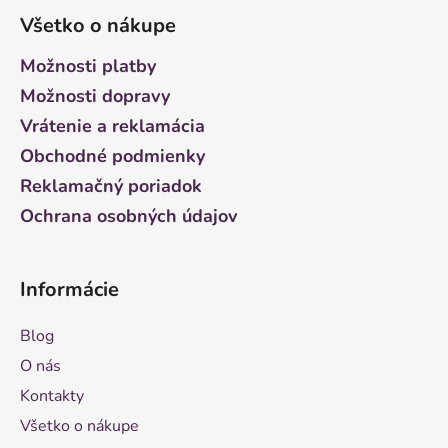
á
Všetko o nákupe
p
ä
Možnosti platby
t
Možnosti dopravy
i
Vrátenie a reklamácia
e
Obchodné podmienky
Reklamačný poriadok
Ochrana osobných údajov
Informácie
Blog
O nás
Kontakty
Všetko o nákupe