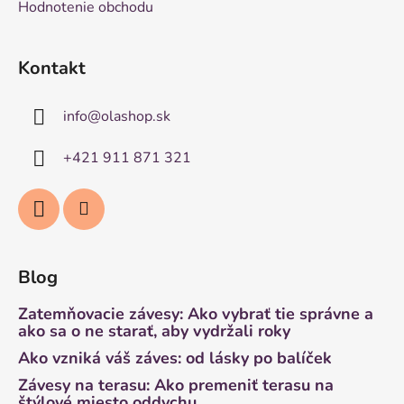
Hodnotenie obchodu
Kontakt
info
@
olashop.sk
+421 911 871 321
Blog
Zatemňovacie závesy: Ako vybrať tie správne a
ako sa o ne starať, aby vydržali roky
Ako vzniká váš záves: od lásky po balíček
Závesy na terasu: Ako premeniť terasu na
štýlové miesto oddychu