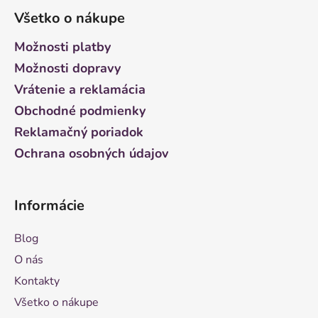
á
Všetko o nákupe
p
ä
Možnosti platby
t
Možnosti dopravy
i
Vrátenie a reklamácia
e
Obchodné podmienky
Reklamačný poriadok
Ochrana osobných údajov
Informácie
Blog
O nás
Kontakty
Všetko o nákupe