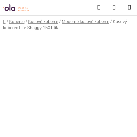
Prejsť
Hľadať
NÁKUP
na
KOŠÍK
obsah
Domov
/
Koberce
/
Kusové koberce
/
Moderné kusové koberce
/
Kusový
koberec Life Shaggy 1501 lila