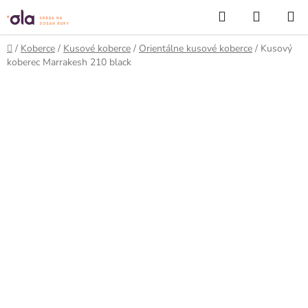
Prejsť
Hľadať
NÁKUP
na
KOŠÍK
obsah
Domov
/
Koberce
/
Kusové koberce
/
Orientálne kusové koberce
/
Kusový
koberec Marrakesh 210 black