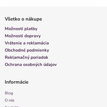
Z
á
Všetko o nákupe
p
ä
Možnosti platby
t
Možnosti dopravy
i
Vrátenie a reklamácia
e
Obchodné podmienky
Reklamačný poriadok
Ochrana osobných údajov
Informácie
Blog
O nás