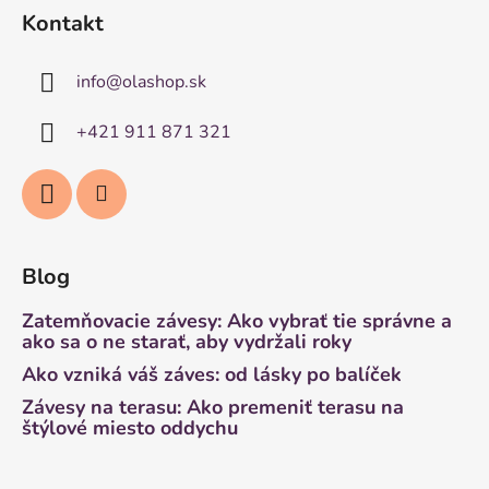
Kontakt
info
@
olashop.sk
+421 911 871 321
Blog
Zatemňovacie závesy: Ako vybrať tie správne a
ako sa o ne starať, aby vydržali roky
Ako vzniká váš záves: od lásky po balíček
Závesy na terasu: Ako premeniť terasu na
štýlové miesto oddychu