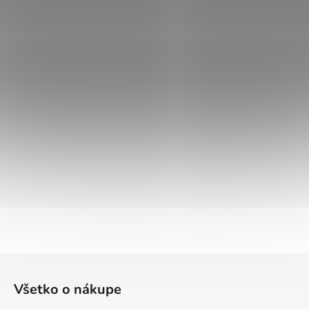
Z
á
Všetko o nákupe
p