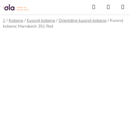
Prejsť
Hľadať
NÁKUP
na
KOŠÍK
obsah
Domov
/
Koberce
/
Kusové koberce
/
Orientálne kusové koberce
/
Kusový
koberec Marrakesh 351 Red