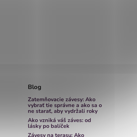
Blog
Zatemňovacie závesy: Ako
vybrať tie správne a ako sa o
ne starať, aby vydržali roky
Ako vzniká váš záves: od
lásky po balíček
Závesy na terasu: Ako