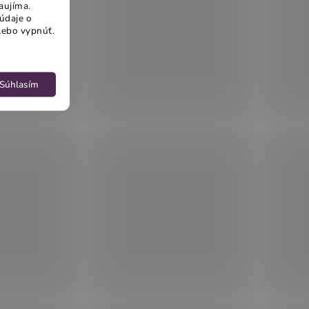
aujíma.
údaje o
lebo vypnúť.
Súhlasím