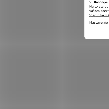
V Olashope r
Na to ale p
vašom preze
Viac informá
Nastavenie