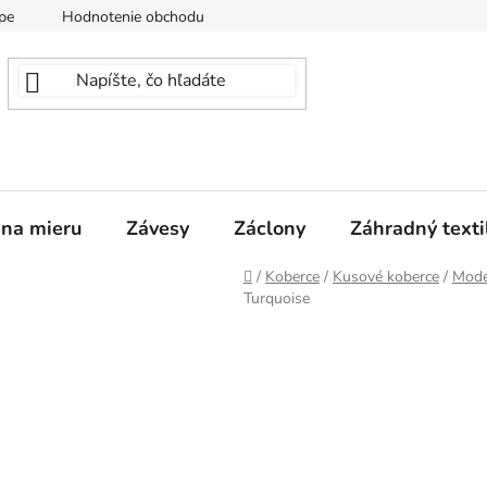
pe
Hodnotenie obchodu
 na mieru
Závesy
Záclony
Záhradný texti
Domov
/
Koberce
/
Kusové koberce
/
Mode
Turquoise