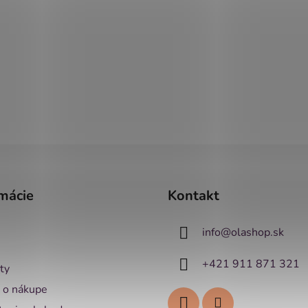
mácie
Kontakt
info
@
olashop.sk
+421 911 871 321
ty
 o nákupe