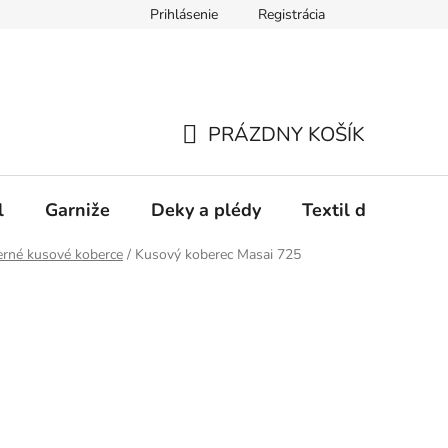
Prihlásenie
Registrácia
PRÁZDNY KOŠÍK
NÁKUPNÝ
KOŠÍK
l
Garniže
Deky a plédy
Textil do spálne
rné kusové koberce
/
Kusový koberec Masai 725