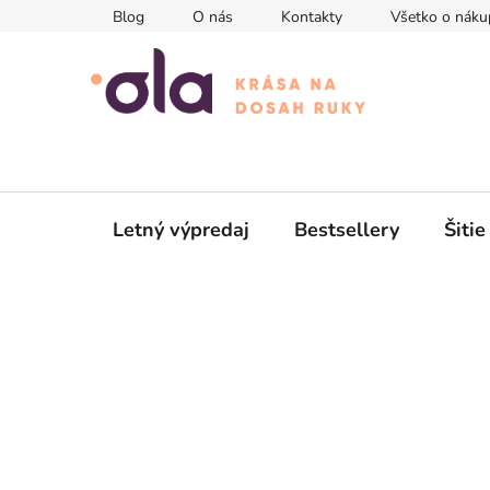
Prejsť
Blog
O nás
Kontakty
Všetko o náku
na
obsah
Letný výpredaj
Bestsellery
Šitie