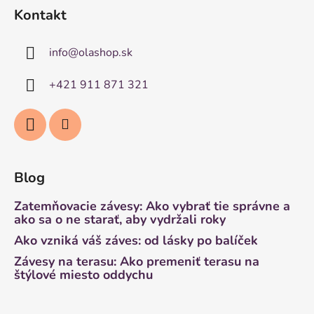
Kontakt
info
@
olashop.sk
+421 911 871 321
Blog
Zatemňovacie závesy: Ako vybrať tie správne a
ako sa o ne starať, aby vydržali roky
Ako vzniká váš záves: od lásky po balíček
Závesy na terasu: Ako premeniť terasu na
štýlové miesto oddychu