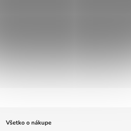
Z
á
Všetko o nákupe
p