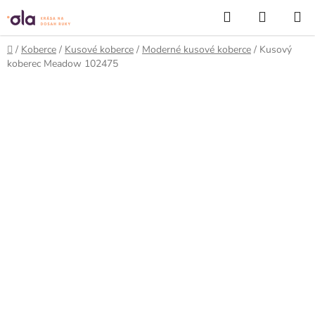
Prejsť
Hľadať
NÁKUP
na
KOŠÍK
obsah
Domov
/
Koberce
/
Kusové koberce
/
Moderné kusové koberce
/
Kusový
koberec Meadow 102475