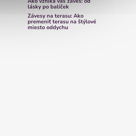
Ako vzniká váš záves: od
lásky po balíček
Závesy na terasu: Ako
premeniť terasu na štýlové
miesto oddychu