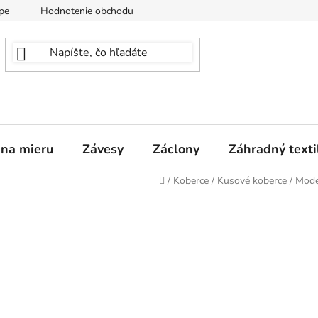
pe
Hodnotenie obchodu
 na mieru
Závesy
Záclony
Záhradný texti
Domov
/
Koberce
/
Kusové koberce
/
Mode