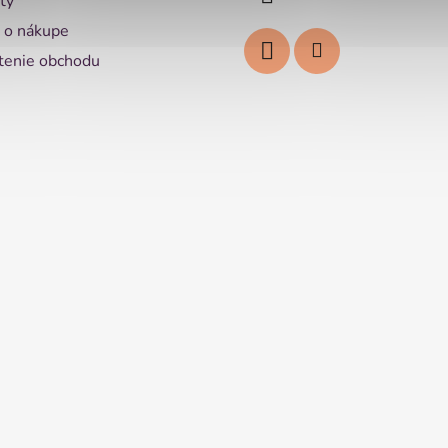
ty
 o nákupe
enie obchodu