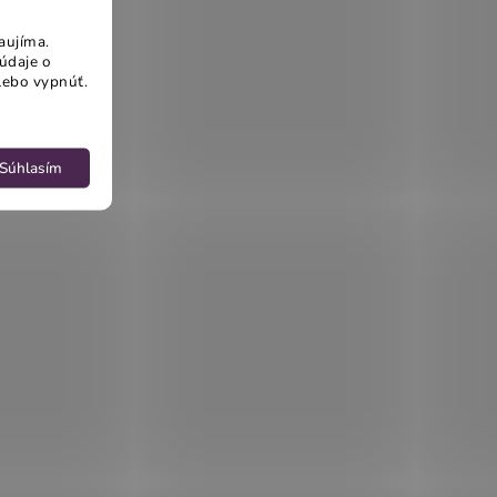
aujíma.
údaje o
lebo vypnúť.
Súhlasím