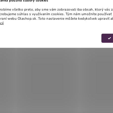
ánka používa súbory cookies
obíme všetko preto, aby sme vám zobrazovali iba obsah, ktorý vás z
otrebujeme súhlas s využívaním cookies. Tým nám umožníte používať 
raní webu Olashop.sk. Toto nastavenie môžete kedykoľvek upraviť a
cií