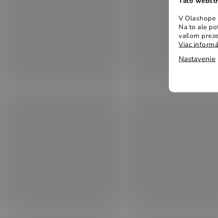
Táto webstr
V Olashope r
Na to ale p
vašom preze
Viac informá
Nastavenie