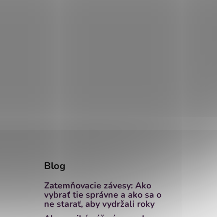
Blog
Zatemňovacie závesy: Ako
vybrať tie správne a ako sa o
ne starať, aby vydržali roky