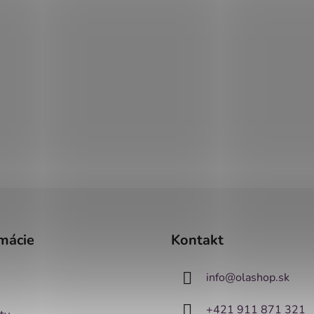
mácie
Kontakt
info
@
olashop.sk
+421 911 871 321