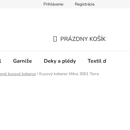
Prihlásenie
Registrácia
PRÁZDNY KOŠÍK
NÁKUPNÝ
KOŠÍK
l
Garniže
Deky a plédy
Textil do spálne
rné kusové koberce
/
Kusový koberec Mitra 3001 Terra