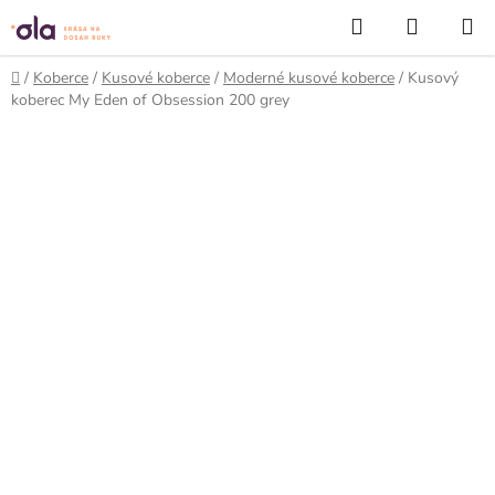
Prejsť
Hľadať
NÁKUP
na
KOŠÍK
obsah
Domov
/
Koberce
/
Kusové koberce
/
Moderné kusové koberce
/
Kusový
koberec My Eden of Obsession 200 grey