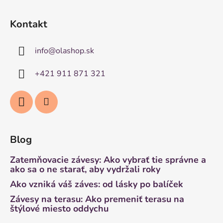
Kontakt
info
@
olashop.sk
+421 911 871 321
Blog
Zatemňovacie závesy: Ako vybrať tie správne a
ako sa o ne starať, aby vydržali roky
Ako vzniká váš záves: od lásky po balíček
Závesy na terasu: Ako premeniť terasu na
štýlové miesto oddychu