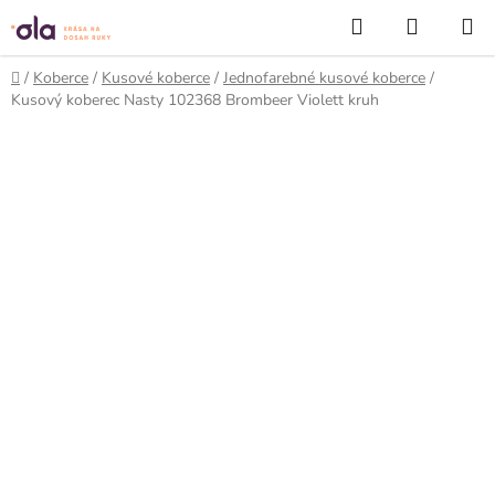
Prejsť
Hľadať
NÁKUP
na
KOŠÍK
obsah
Domov
/
Koberce
/
Kusové koberce
/
Jednofarebné kusové koberce
/
Kusový koberec Nasty 102368 Brombeer Violett kruh