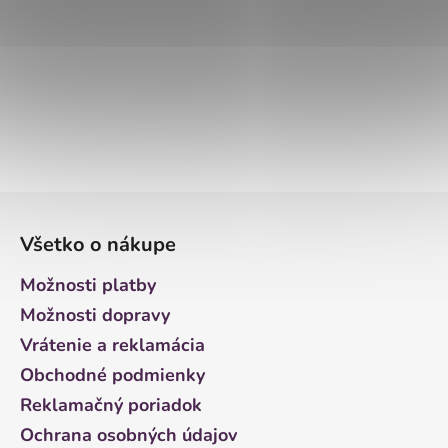
Z
á
Všetko o nákupe
p
ä
Možnosti platby
t
Možnosti dopravy
i
Vrátenie a reklamácia
e
Obchodné podmienky
Reklamačný poriadok
Ochrana osobných údajov