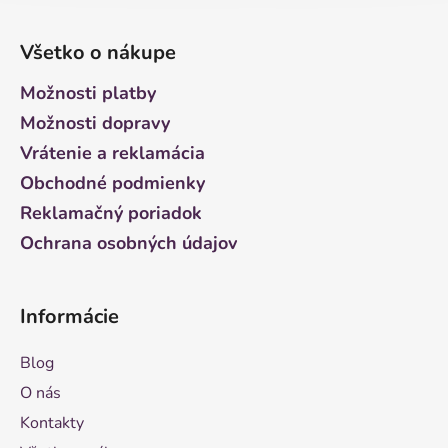
Z
á
Všetko o nákupe
p
ä
Možnosti platby
t
Možnosti dopravy
i
Vrátenie a reklamácia
e
Obchodné podmienky
Reklamačný poriadok
Ochrana osobných údajov
Informácie
Blog
O nás
Kontakty