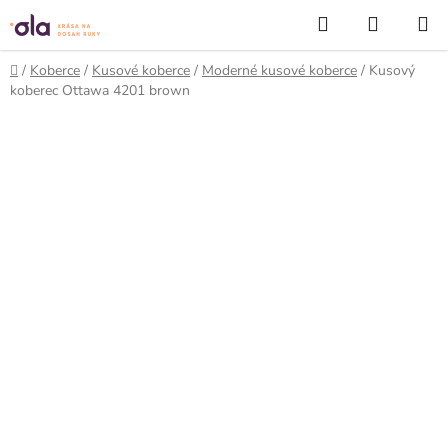
Prejsť
Hľadať
NÁKUP
na
KOŠÍK
obsah
Domov
/
Koberce
/
Kusové koberce
/
Moderné kusové koberce
/
Kusový
koberec Ottawa 4201 brown