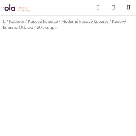
Prejsť
Hľadať
NÁKUP
na
KOŠÍK
obsah
Domov
/
Koberce
/
Kusové koberce
/
Moderné kusové koberce
/
Kusový
koberec Ottawa 4201 copper