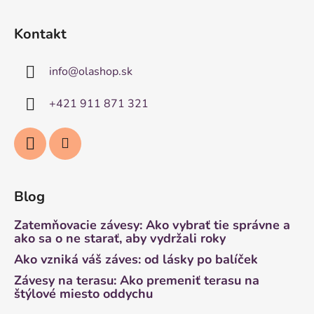
Kontakt
info
@
olashop.sk
+421 911 871 321
Blog
Zatemňovacie závesy: Ako vybrať tie správne a
ako sa o ne starať, aby vydržali roky
Ako vzniká váš záves: od lásky po balíček
Závesy na terasu: Ako premeniť terasu na
štýlové miesto oddychu