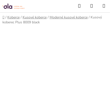
Prejsť
Hľadať
NÁKUP
na
KOŠÍK
obsah
Domov
/
Koberce
/
Kusové koberce
/
Moderné kusové koberce
/
Kusový
koberec Plus 8009 black