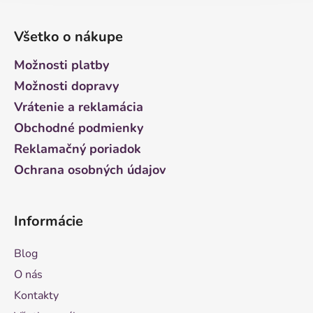
Z
á
Všetko o nákupe
p
ä
Možnosti platby
t
Možnosti dopravy
i
Vrátenie a reklamácia
e
Obchodné podmienky
Reklamačný poriadok
Ochrana osobných údajov
Informácie
Blog
O nás
Kontakty