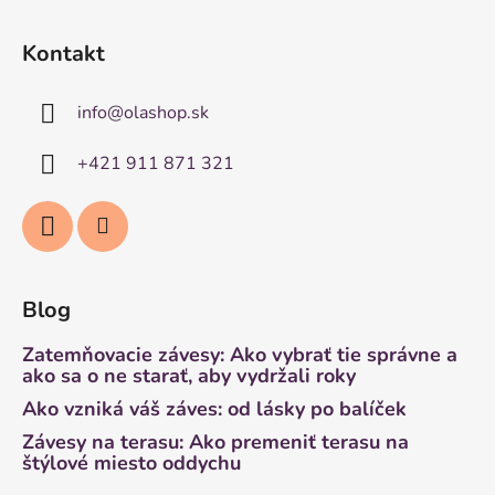
Kontakt
info
@
olashop.sk
+421 911 871 321
Blog
Zatemňovacie závesy: Ako vybrať tie správne a
ako sa o ne starať, aby vydržali roky
Ako vzniká váš záves: od lásky po balíček
Závesy na terasu: Ako premeniť terasu na
štýlové miesto oddychu