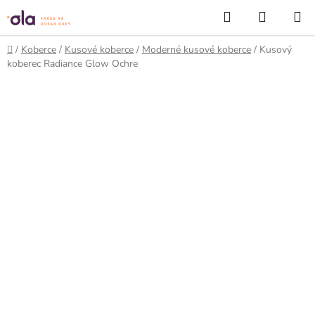
Prejsť
Hľadať
NÁKUP
na
KOŠÍK
obsah
Domov
/
Koberce
/
Kusové koberce
/
Moderné kusové koberce
/
Kusový
koberec Radiance Glow Ochre