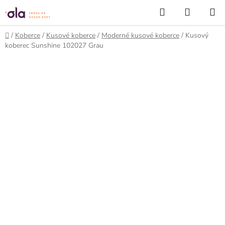
Prejsť
Hľadať
NÁKUP
na
KOŠÍK
obsah
Domov
/
Koberce
/
Kusové koberce
/
Moderné kusové koberce
/
Kusový
koberec Sunshine 102027 Grau