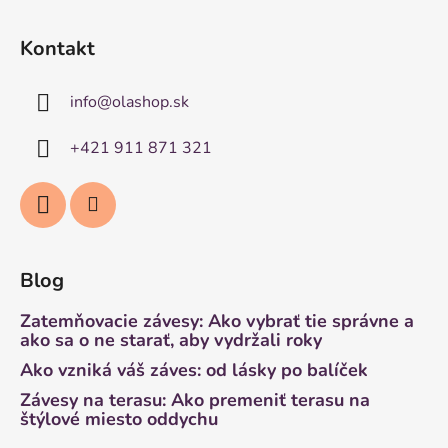
Kontakt
info
@
olashop.sk
+421 911 871 321
Blog
Zatemňovacie závesy: Ako vybrať tie správne a
ako sa o ne starať, aby vydržali roky
Ako vzniká váš záves: od lásky po balíček
Závesy na terasu: Ako premeniť terasu na
štýlové miesto oddychu