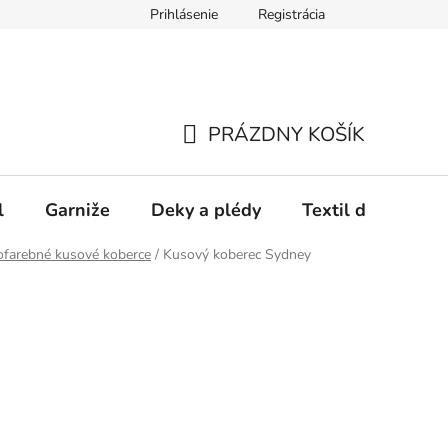
Prihlásenie
Registrácia
PRÁZDNY KOŠÍK
NÁKUPNÝ
KOŠÍK
l
Garniže
Deky a plédy
Textil do spálne
ofarebné kusové koberce
/
Kusový koberec Sydney