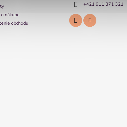
+421 911 871 321
ty
 o nákupe
enie obchodu