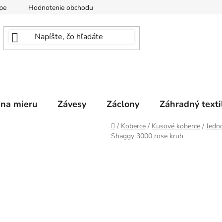
pe
Hodnotenie obchodu
 na mieru
Závesy
Záclony
Záhradný texti
Domov
/
Koberce
/
Kusové koberce
/
Jedn
Shaggy 3000 rose kruh