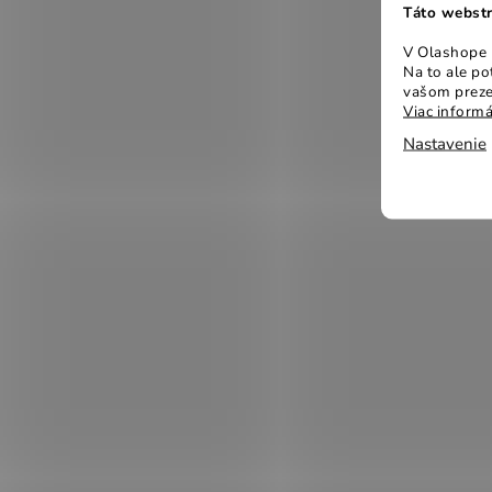
Táto webstr
V Olashope r
Na to ale p
vašom preze
Viac informá
Nastavenie