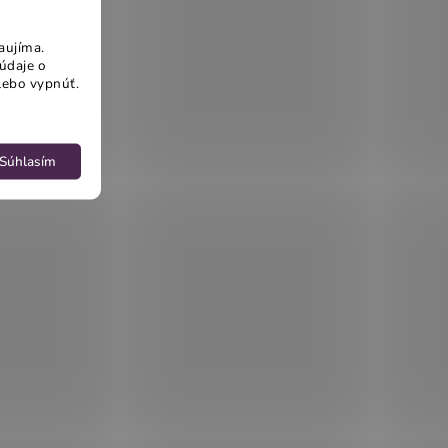
aujíma.
údaje o
lebo vypnúť.
Súhlasím