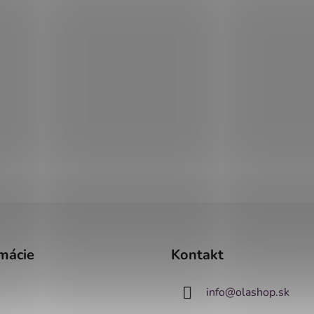
mácie
Kontakt
info
@
olashop.sk