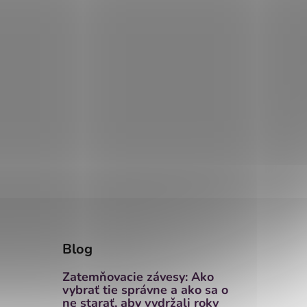
Blog
Zatemňovacie závesy: Ako
vybrať tie správne a ako sa o
ne starať, aby vydržali roky