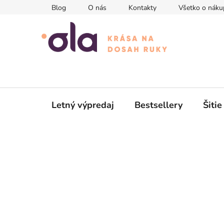
Prejsť
Blog
O nás
Kontakty
Všetko o náku
na
obsah
Letný výpredaj
Bestsellery
Šitie