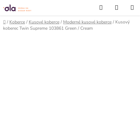
Prejsť
Hľadať
NÁKUP
na
KOŠÍK
obsah
Domov
/
Koberce
/
Kusové koberce
/
Moderné kusové koberce
/
Kusový
koberec Twin Supreme 103861 Green / Cream