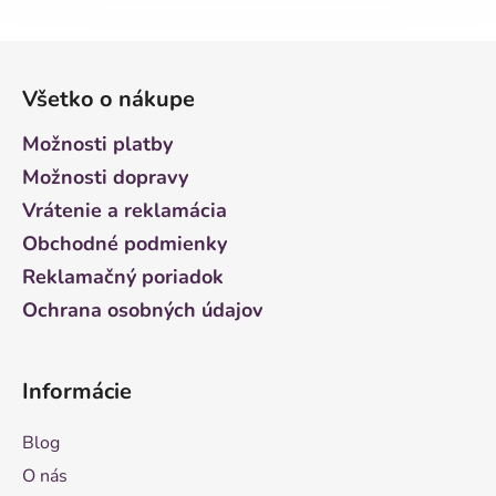
Z
á
Všetko o nákupe
p
ä
Možnosti platby
t
Možnosti dopravy
i
Vrátenie a reklamácia
e
Obchodné podmienky
Reklamačný poriadok
Ochrana osobných údajov
Informácie
Blog
O nás