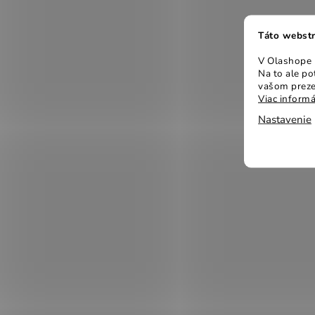
Táto webstr
V Olashope r
Na to ale p
vašom preze
Viac informá
Nastavenie