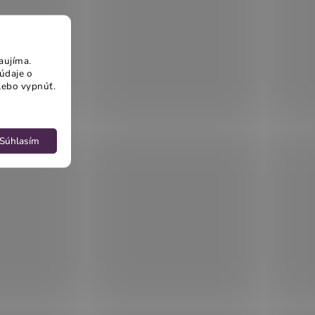
aujíma.
údaje o
lebo vypnúť.
Súhlasím