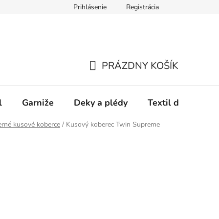
Prihlásenie
Registrácia
PRÁZDNY KOŠÍK
NÁKUPNÝ
KOŠÍK
l
Garniže
Deky a plédy
Textil do spálne
rné kusové koberce
/
Kusový koberec Twin Supreme