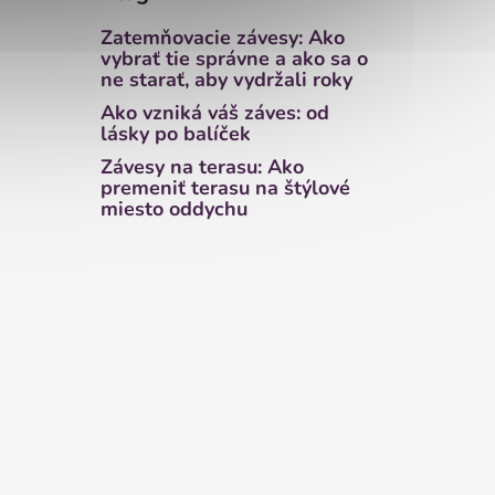
Zatemňovacie závesy: Ako
vybrať tie správne a ako sa o
ne starať, aby vydržali roky
Ako vzniká váš záves: od
lásky po balíček
Závesy na terasu: Ako
premeniť terasu na štýlové
miesto oddychu