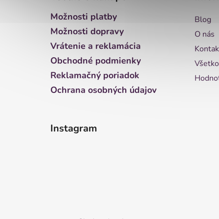
p
ä
Možnosti platby
Blog
t
Možnosti dopravy
O nás
i
Vrátenie a reklamácia
Kontak
e
Obchodné podmienky
Všetko
Reklamačný poriadok
Hodnot
Ochrana osobných údajov
Instagram