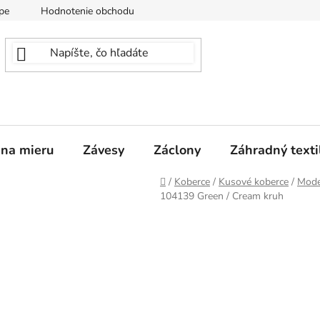
pe
Hodnotenie obchodu
 na mieru
Závesy
Záclony
Záhradný texti
Domov
/
Koberce
/
Kusové koberce
/
Mode
104139 Green / Cream kruh