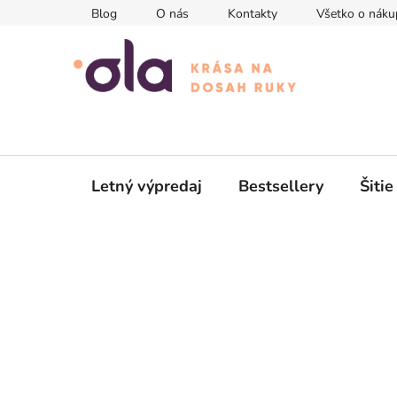
Prejsť
Blog
O nás
Kontakty
Všetko o náku
na
obsah
Letný výpredaj
Bestsellery
Šitie