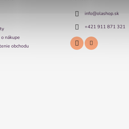
info
@
olashop.sk
+421 911 871 321
ty
 o nákupe
enie obchodu