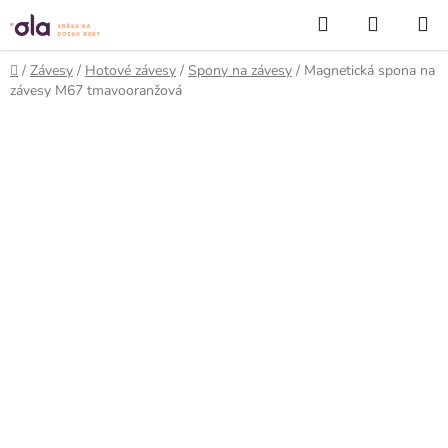
Prejsť
Hľadať
NÁKUP
na
KOŠÍK
obsah
Domov
/
Závesy
/
Hotové závesy
/
Spony na závesy
/
Magnetická spona na
závesy M67 tmavooranžová