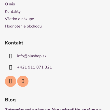
O nás
Kontakty
Všetko o nákupe
Hodnotenie obchodu
Kontakt
info
@
olashop.sk
+421 911 871 321
Blog
Zatemňovacie závesy: Ako vybrať tie správne a