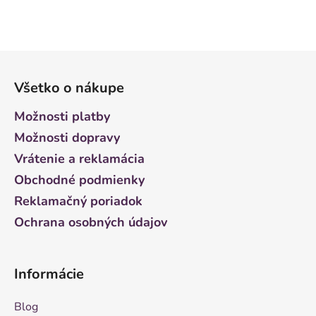
Z
á
Všetko o nákupe
p
ä
Možnosti platby
t
Možnosti dopravy
i
Vrátenie a reklamácia
e
Obchodné podmienky
Reklamačný poriadok
Ochrana osobných údajov
Informácie
Blog