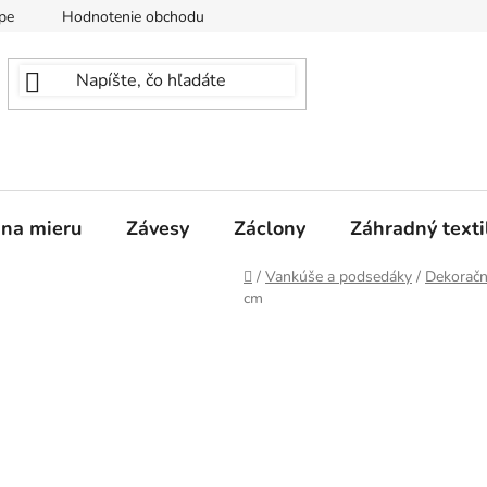
pe
Hodnotenie obchodu
 na mieru
Závesy
Záclony
Záhradný texti
Domov
/
Vankúše a podsedáky
/
Dekoračn
cm