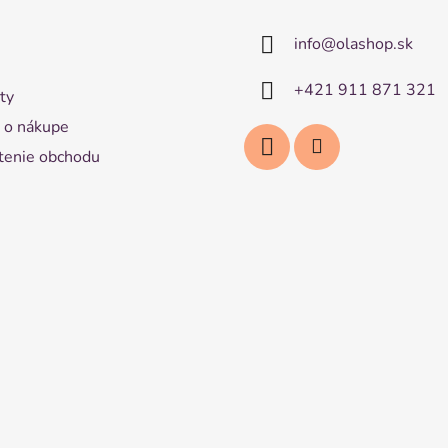
info
@
olashop.sk
+421 911 871 321
ty
 o nákupe
enie obchodu