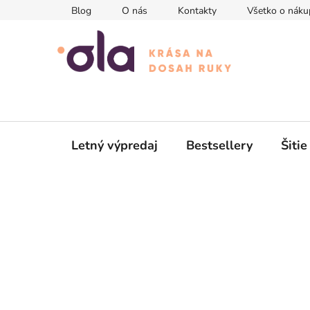
Prejsť
Blog
O nás
Kontakty
Všetko o náku
na
obsah
Letný výpredaj
Bestsellery
Šitie