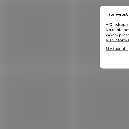
Táto webstr
V Olashope r
Na to ale p
vašom preze
Viac informá
Nastavenie