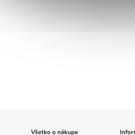
Z
á
Všetko o nákupe
Infor