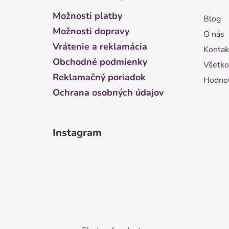
p
ä
Možnosti platby
Blog
t
Možnosti dopravy
O nás
i
Vrátenie a reklamácia
Kontak
e
Obchodné podmienky
Všetko
Reklamačný poriadok
Hodnot
Ochrana osobných údajov
Instagram