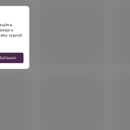
aujíma.
údaje o
lebo vypnúť.
Súhlasím