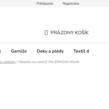
Prihlásenie
Registrácia
PRÁZDNY KOŠÍK
NÁKUPNÝ
KOŠÍK
l
Garniže
Deky a plédy
Textil do spálne
é vankúše
/
Obliečka na vankúš PALERMO4A 45x45