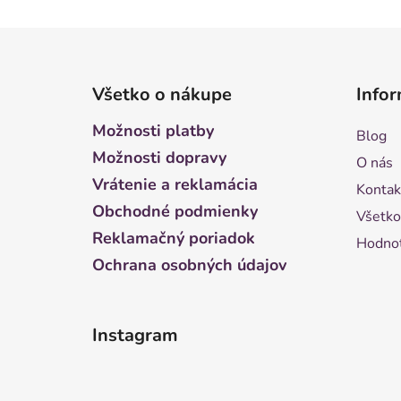
Z
á
Všetko o nákupe
Infor
p
ä
Možnosti platby
Blog
t
Možnosti dopravy
O nás
i
Vrátenie a reklamácia
Kontak
e
Obchodné podmienky
Všetko
Reklamačný poriadok
Hodnot
Ochrana osobných údajov
Instagram