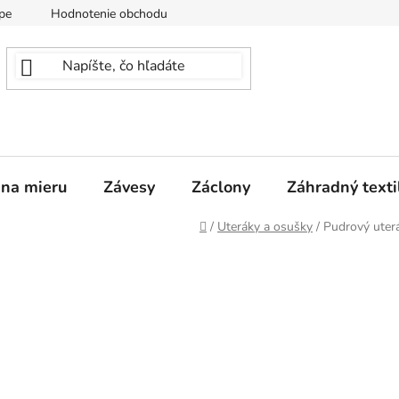
pe
Hodnotenie obchodu
 na mieru
Závesy
Záclony
Záhradný texti
Domov
/
Uteráky a osušky
/
Pudrový ute