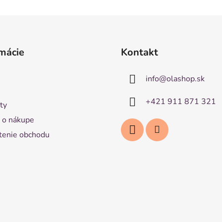
mácie
Kontakt
info
@
olashop.sk
+421 911 871 321
ty
 o nákupe
enie obchodu