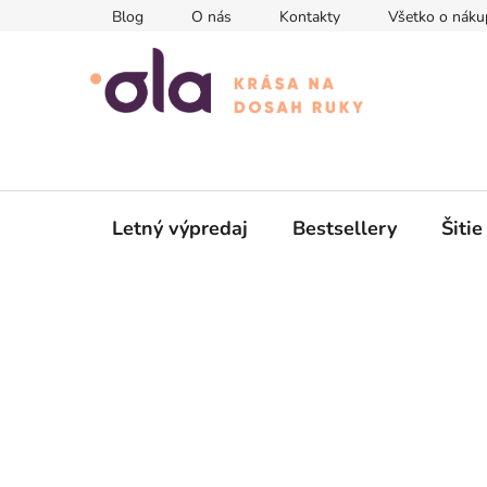
Prejsť
Blog
O nás
Kontakty
Všetko o náku
na
obsah
Letný výpredaj
Bestsellery
Šitie