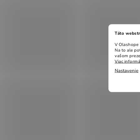
Táto webstr
V Olashope r
Na to ale p
vašom preze
Viac informá
Nastavenie