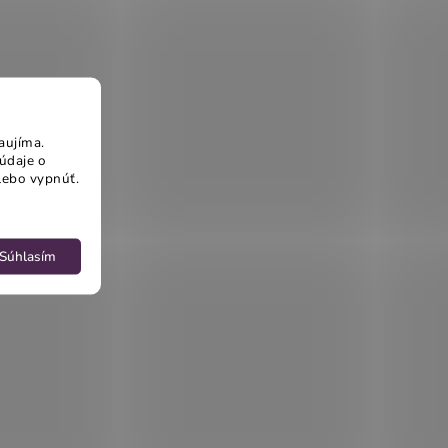
aujíma.
údaje o
lebo vypnúť.
Súhlasím