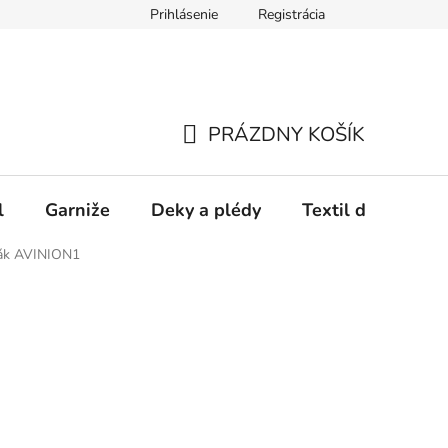
Prihlásenie
Registrácia
PRÁZDNY KOŠÍK
NÁKUPNÝ
KOŠÍK
l
Garniže
Deky a plédy
Textil do spálne
rák AVINION1