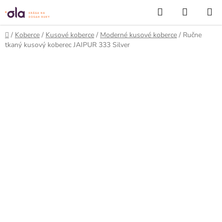
Prejsť
Hľadať
NÁKUP
na
KOŠÍK
obsah
Domov
/
Koberce
/
Kusové koberce
/
Moderné kusové koberce
/
Ručne
tkaný kusový koberec JAIPUR 333 Silver