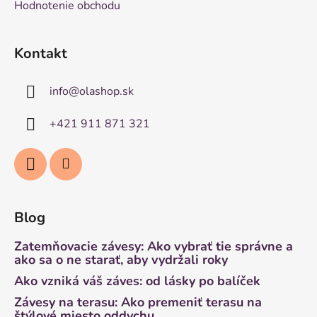
Hodnotenie obchodu
Kontakt
info
@
olashop.sk
+421 911 871 321
Blog
Zatemňovacie závesy: Ako vybrať tie správne a
ako sa o ne starať, aby vydržali roky
Ako vzniká váš záves: od lásky po balíček
Závesy na terasu: Ako premeniť terasu na
štýlové miesto oddychu