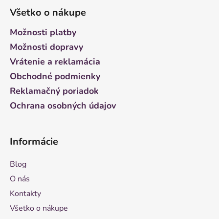
á
Všetko o nákupe
p
ä
Možnosti platby
t
Možnosti dopravy
i
Vrátenie a reklamácia
e
Obchodné podmienky
Reklamačný poriadok
Ochrana osobných údajov
Informácie
Blog
O nás
Kontakty
Všetko o nákupe