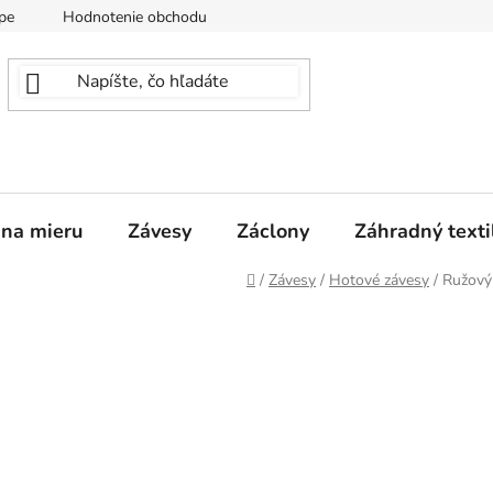
pe
Hodnotenie obchodu
 na mieru
Závesy
Záclony
Záhradný texti
Domov
/
Závesy
/
Hotové závesy
/
Ružový