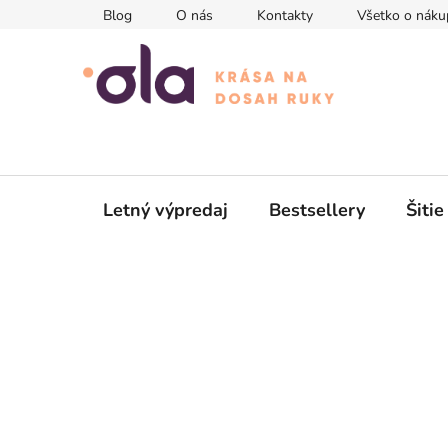
Prejsť
Blog
O nás
Kontakty
Všetko o náku
na
obsah
Letný výpredaj
Bestsellery
Šitie