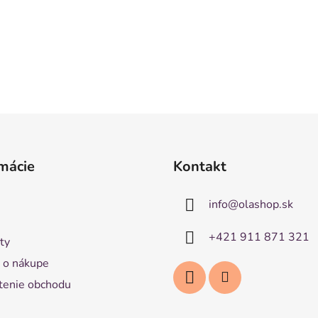
mácie
Kontakt
info
@
olashop.sk
+421 911 871 321
ty
 o nákupe
enie obchodu