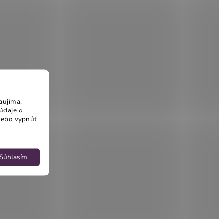
aujíma.
údaje o
lebo vypnúť.
Súhlasím