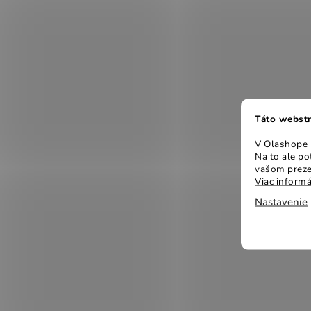
Táto webstr
V Olashope r
Na to ale p
vašom preze
Viac informá
Nastavenie