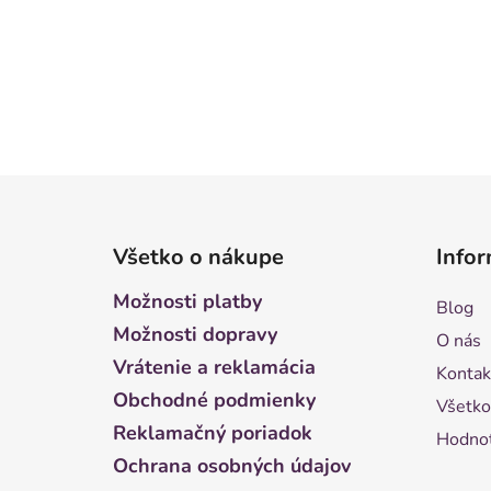
Z
á
Všetko o nákupe
Infor
p
ä
Možnosti platby
Blog
t
Možnosti dopravy
O nás
i
Vrátenie a reklamácia
Kontak
e
Obchodné podmienky
Všetko
Reklamačný poriadok
Hodnot
Ochrana osobných údajov