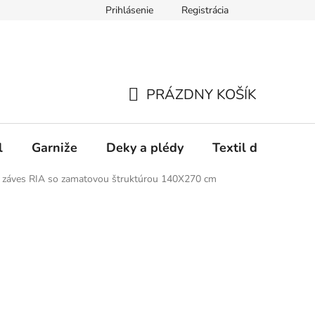
Prihlásenie
Registrácia
PRÁZDNY KOŠÍK
NÁKUPNÝ
KOŠÍK
l
Garniže
Deky a plédy
Textil do spálne
 záves RIA so zamatovou štruktúrou 140X270 cm