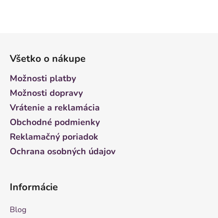
Z
á
Všetko o nákupe
p
ä
Možnosti platby
t
Možnosti dopravy
i
Vrátenie a reklamácia
e
Obchodné podmienky
Reklamačný poriadok
Ochrana osobných údajov
Informácie
Blog