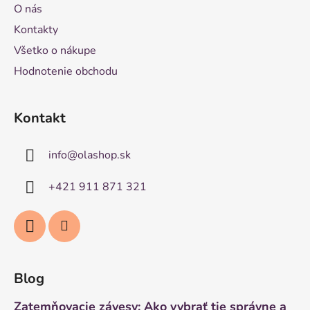
O nás
Kontakty
Všetko o nákupe
Hodnotenie obchodu
Kontakt
info
@
olashop.sk
+421 911 871 321
Blog
Zatemňovacie závesy: Ako vybrať tie správne a