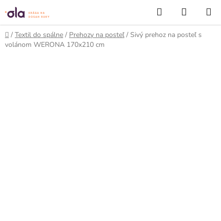
Prejsť
Hľadať
NÁKUP
na
KOŠÍK
obsah
Domov
/
Textil do spálne
/
Prehozy na posteľ
/
Sivý prehoz na posteľ s
volánom WERONA 170x210 cm