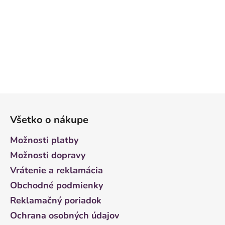
Z
á
Všetko o nákupe
p
ä
Možnosti platby
t
Možnosti dopravy
i
Vrátenie a reklamácia
e
Obchodné podmienky
Reklamačný poriadok
Ochrana osobných údajov