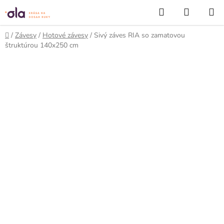
Prejsť
Hľadať
NÁKUP
na
KOŠÍK
obsah
Domov
/
Závesy
/
Hotové závesy
/
Sivý záves RIA so zamatovou
štruktúrou 140x250 cm